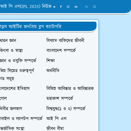
আই পি এল(IPL 2025) নিউজ
িপ্লব আইটির জনপ্রিয় ব্লগ ক্যাটাগরি
ধারন জ্ঞান
বিখ্যাত ব্যক্তিদের জীবনী
কিৎসা ও স্বাস্থ্য
বাংলাদেশ সম্পর্কে
জ্ঞান ও প্রযুক্তি সম্পর্কে
শিক্ষা
ভিন্ন সিমের গুরুত্বপূর্ণ
অর্থনীতি
োড সমূহ
াংলাদেশের ইতিহাস
বিভিন্ন আবিষ্কার ও আবিষ্কারক
ূগোল
মহাকাশ সম্পর্কে
ৃথিবীর জলভাগ
বিশ্বযুদ্ধ(১ ও ২) সম্পর্কে
বাইল ও ল্যাপটপ সম্পর্কে
আই পি এল
্তর্জাতিক সংস্থা
জীবন বীমা