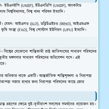
যেমন- ইউএনইপি (UNEP), ইউএনডিপি (UNDP), আংকটাড
িশ্ববিদ্যালয়, বিশ্ব খাদ্য পরিষদ ইত্যাদি।
ঠান ১৭টি। যেমন- আইএলও (ILO), ডব্লিউএইচও (WHO), আইএমএফ
ৃষি সংস্থা (FAO), বিশ্ব পোস্টাল ইউনিয়ন (UPU) ইত্যাদি।
। বিশ্বের যেকোনো শান্তিকামী রাষ্ট্র জাতিসংঘের সাধারণ পরিষদের
র তৃতীয় মঙ্গলবার সাধারণ পরিষদের অধিবেশন বসে। এই
ারে।
নের অধিকার থাকে একটি। আন্তর্জাতিক শান্তিশৃঙ্খলা ও নিরাপত্তা
রাপত্তা বজায় রাখার জন্য নিরাপত্তা পরিষদের কাছে জোর
ধান্ত গ্রহণের ক্ষেত্রে দুই-তৃতীয়াংশ সদস্যের সমর্থনের প্রয়োজন হয়।