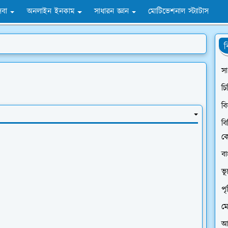
সেবা
অনলাইন ইনকাম
সাধারন জ্ঞান
মোটিভেশনাল স্ট্যাটাস
ব
সা
চি
বি
বি
ক
ব
ভ
প
মো
আন