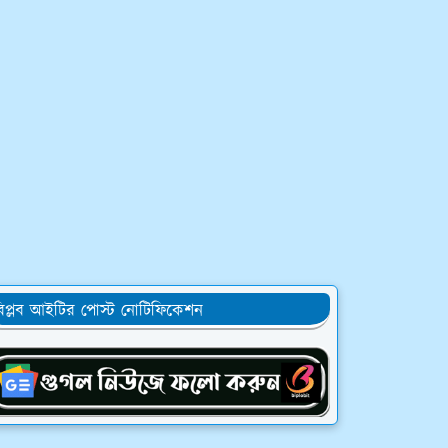
িপ্লব আইটির পোস্ট নোটিফিকেশন