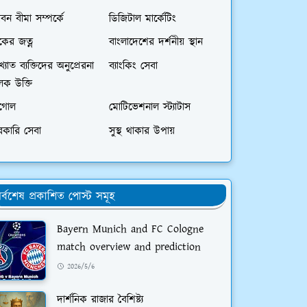
বন বীমা সম্পর্কে
ডিজিটাল মার্কেটিং
বকের জত্ন
বাংলাদেশের দর্শনীয় স্থান
খ্যাত ব্যক্তিদের অনুপ্রেরনা
ব্যাংকিং সেবা
লক উক্তি
ুগোল
মোটিভেশনাল স্ট্যাটাস
রকারি সেবা
সুস্থ থাকার উপায়
র্বশেষ প্রকাশিত পোস্ট সমূহ
Bayern Munich and FC Cologne
match overview and prediction
2026/5/6
দার্শনিক রাজার বৈশিষ্ট্য