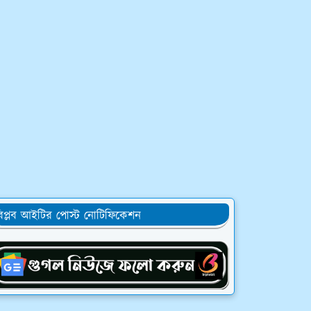
িপ্লব আইটির পোস্ট নোটিফিকেশন