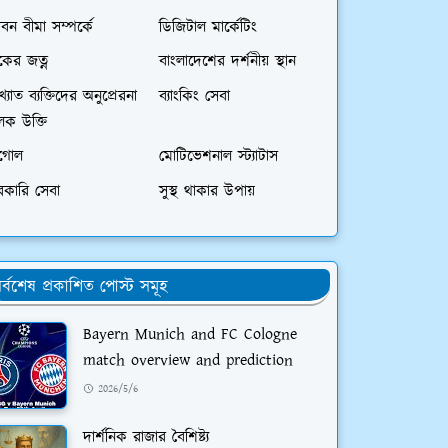
বন বীমা সম্পর্কে
ডিজিটাল মার্কেটিং
বকের জত্ন
বাংলাদেশের দর্শনীয় স্থান
খ্যাত ব্যক্তিদের অনুপ্রেরনা
ব্যাংকিং সেবা
লক উক্তি
ুগোল
মোটিভেশনাল স্ট্যাটাস
রকারি সেবা
সুস্থ থাকার উপায়
র্বশেষ প্রকাশিত পোস্ট সমূহ
Bayern Munich and FC Cologne
match overview and prediction
2026/5/6
দার্শনিক রাজার বৈশিষ্ট্য