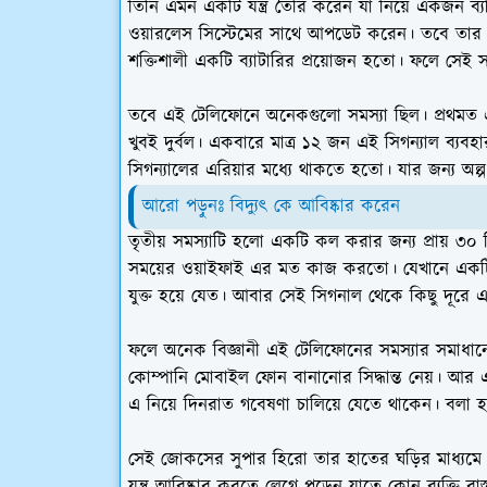
তিনি এমন একটি যন্ত্র তৈরি করেন যা নিয়ে একজন ব্য
ওয়ারলেস সিস্টেমের সাথে আপডেট করেন। তবে তার এই 
শক্তিশালী একটি ব্যাটারির প্রয়োজন হতো। ফলে সেই স
তবে এই টেলিফোনে অনেকগুলো সমস্যা ছিল। প্রথমত 
খুবই দুর্বল। একবারে মাত্র ১২ জন এই সিগন্যাল ব্যব
সিগন্যালের এরিয়ার মধ্যে থাকতে হতো। যার জন্য অল্প
আরো পড়ুনঃ বিদ্যুৎ কে আবিষ্কার করেন
তৃতীয় সমস্যাটি হলো একটি কল করার জন্য প্রায় ৩০
সময়ের ওয়াইফাই এর মত কাজ করতো। যেখানে একটি 
যুক্ত হয়ে যেত। আবার সেই সিগনাল থেকে কিছু দূরে এ
ফলে অনেক বিজ্ঞানী এই টেলিফোনের সমস্যার সমাধ
কোম্পানি মোবাইল ফোন বানানোর সিদ্ধান্ত নেয়। আর এই 
এ নিয়ে দিনরাত গবেষণা চালিয়ে যেতে থাকেন। বল
সেই জোকসের সুপার হিরো তার হাতের ঘড়ির মাধ্যমে 
যন্ত্র আবিষ্কার করতে লেগে পড়েন যাতে কোন ব্যক্তি