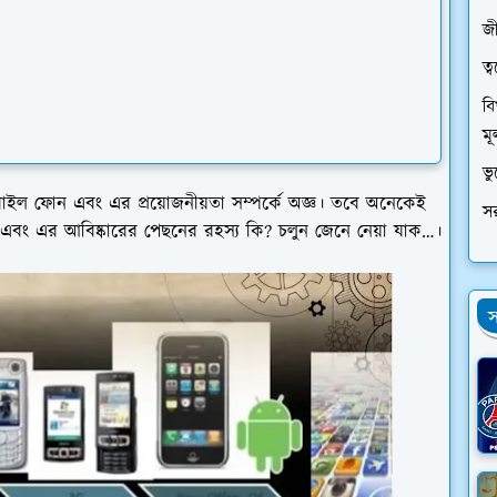
জী
ত্
বি
মূ
ভ
 মোবাইল ফোন এবং এর প্রয়োজনীয়তা সম্পর্কে অজ্ঞ। তবে অনেকেই
স
বং এর আবিষ্কারের পেছনের রহস্য কি? চলুন জেনে নেয়া যাক…।
স