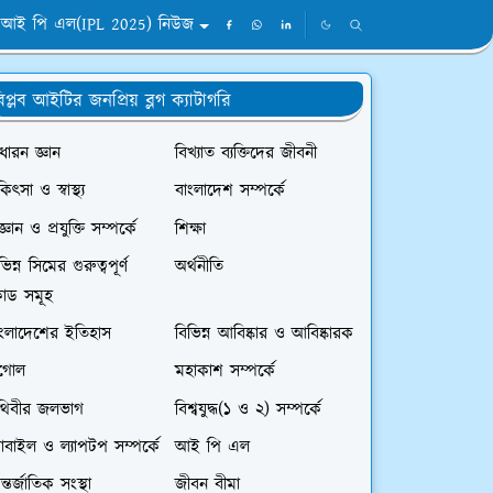
আই পি এল(IPL 2025) নিউজ
িপ্লব আইটির জনপ্রিয় ব্লগ ক্যাটাগরি
ধারন জ্ঞান
বিখ্যাত ব্যক্তিদের জীবনী
কিৎসা ও স্বাস্থ্য
বাংলাদেশ সম্পর্কে
জ্ঞান ও প্রযুক্তি সম্পর্কে
শিক্ষা
ভিন্ন সিমের গুরুত্বপূর্ণ
অর্থনীতি
োড সমূহ
াংলাদেশের ইতিহাস
বিভিন্ন আবিষ্কার ও আবিষ্কারক
ূগোল
মহাকাশ সম্পর্কে
ৃথিবীর জলভাগ
বিশ্বযুদ্ধ(১ ও ২) সম্পর্কে
বাইল ও ল্যাপটপ সম্পর্কে
আই পি এল
্তর্জাতিক সংস্থা
জীবন বীমা