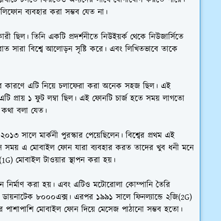
টেলিফোন ব্যবহার করা সম্ভব যেত না।
ী ছিল। তিনি একটি প্রদর্শনীতে নিউইয়র্ক থেকে নিউজার্সিতে
াত সারা বিশ্বে আলোড়ন সৃষ্টি করে। এবং লিখিতভাবে তাকে
হওয়ার কারণে এটি নিয়ে চলাফেরা করা অনেক সহজ ছিল। এই
ি প্রায় ১ ফুট লম্বা ছিল। এই ফোনটি চার্জ হতে সময় লাগতো
িট কথা বলা যেত।
০১৩ সালে মার্কনী পুরস্কার পেয়েছিলেন। বিশ্বের প্রথম এই
া। সে সময় এ মোবাইল ফোন যারা ব্যবহার করত তাদের খুব ধনী মনে
G) মোবাইল টাওয়ার স্থাপন করা হয়।
নির্মাণ করা হয়। এবং এটিও মটোরোলা কোম্পানি তৈরি
য়নাটেক ৮০০০এক্স। এরপর ১৯৯১ সালে ফিনল্যান্ডে ২জি(2G)
র পাশাপাশি মোবাইল ফোন দিয়ে মেসেজ পাঠানো সম্ভব হতো।