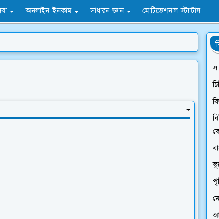
সেবা
অনলাইন ইনকাম
সাধারন জ্ঞান
মোটিভেশনাল স্ট্যাটাস
ব
সা
চি
বি
বি
ক
ব
ভ
প
মো
আন