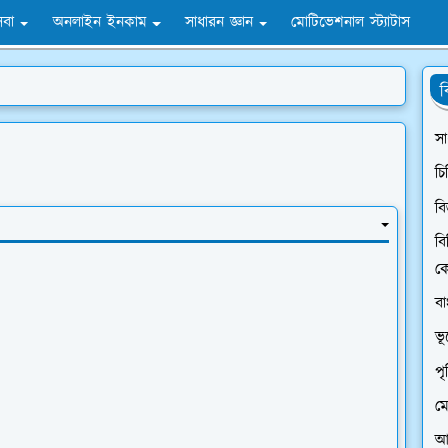
সেবা
অনলাইন ইনকাম
সাধারন জ্ঞান
মোটিভেশনাল স্ট্যাটাস
ব
সা
চি
বি
বি
ক
ব
ভ
প
মো
আন