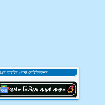
িপ্লব আইটির পোস্ট নোটিফিকেশন