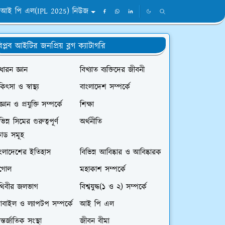
আই পি এল(IPL 2025) নিউজ
িপ্লব আইটির জনপ্রিয় ব্লগ ক্যাটাগরি
ধারন জ্ঞান
বিখ্যাত ব্যক্তিদের জীবনী
কিৎসা ও স্বাস্থ্য
বাংলাদেশ সম্পর্কে
জ্ঞান ও প্রযুক্তি সম্পর্কে
শিক্ষা
ভিন্ন সিমের গুরুত্বপূর্ণ
অর্থনীতি
োড সমূহ
াংলাদেশের ইতিহাস
বিভিন্ন আবিষ্কার ও আবিষ্কারক
ূগোল
মহাকাশ সম্পর্কে
ৃথিবীর জলভাগ
বিশ্বযুদ্ধ(১ ও ২) সম্পর্কে
বাইল ও ল্যাপটপ সম্পর্কে
আই পি এল
্তর্জাতিক সংস্থা
জীবন বীমা