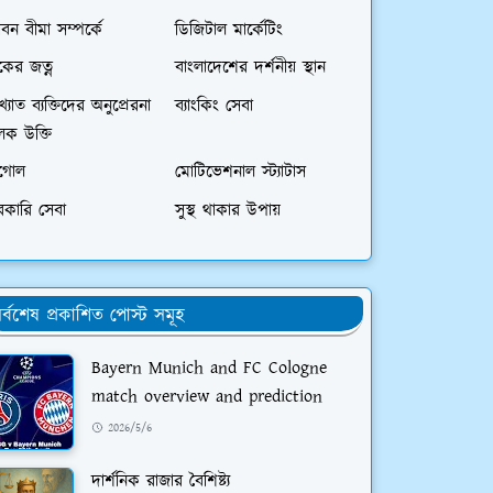
বন বীমা সম্পর্কে
ডিজিটাল মার্কেটিং
বকের জত্ন
বাংলাদেশের দর্শনীয় স্থান
খ্যাত ব্যক্তিদের অনুপ্রেরনা
ব্যাংকিং সেবা
লক উক্তি
ুগোল
মোটিভেশনাল স্ট্যাটাস
রকারি সেবা
সুস্থ থাকার উপায়
র্বশেষ প্রকাশিত পোস্ট সমূহ
Bayern Munich and FC Cologne
match overview and prediction
2026/5/6
দার্শনিক রাজার বৈশিষ্ট্য