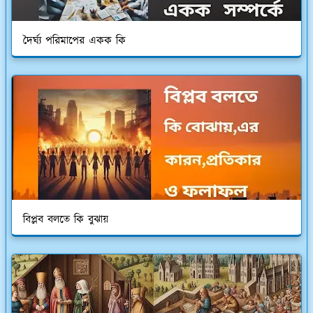
দৈর্ঘ্য পরিমাপের একক কি
বিপ্লব বলতে কি বুঝায়