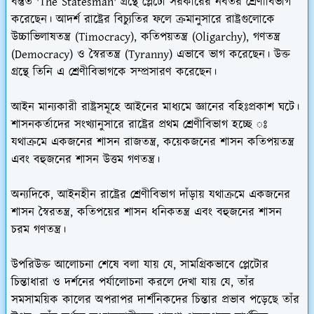
বস্তুত 'The Statesman' গ্রন্থে প্লেটো সরকারের নবতর শ্রেণীবিভাগ
করেছেন। আদর্শ রাষ্ট্রের বিচ্যুতির ফলে ক্রমানুসারে রাষ্ট্রগুলোকে
উচ্চাভিলাষতন্ত্র (Timocracy), কতিপয়তন্ত্র (Oligarchy), গণতন্ত্র
(Democracy) ও স্বৈরতন্ত্র (Tyranny) এভাবে ভাগ করেছেন। উক্ত
গ্রন্থে তিনি এ শ্রেণীবিভাগকে সম্প্রসারণ করেছেন।
আইন মান্যকারী রাষ্ট্রসমূহে আইনের মাধ্যমে জ্ঞানের বহিঃপ্রকাশ ঘটে।
শাসনকর্তাদের সংখ্যানুসারে রাষ্ট্রের প্রথম শ্রেণীবিভাগ হচ্ছে ঃ
যথাক্রমে একজনের শাসন রাজতন্ত্র, কয়েকজনের শাসন কতিপয়তন্ত্র
এবং বহুজনের শাসন উত্তম গণতন্ত্র।
অন্যদিকে, আইনহীন রাষ্ট্রের শ্রেণীবিভাগ দাঁড়ায় যথাক্রমে একজনের
শাসন স্বৈরতন্ত্র, কতিপয়ের শাসন ধনিকতন্ত্র এবং বহুজনের শাসন
চরম গণতন্ত্র।
উপরিউক্ত আলোচনা শেষে বলা যায় যে, সামগ্রিকভাবে প্লেটোর
চিন্তাধারা ও দর্শনের পর্যালোচনা করলে দেখা যায় যে, তাঁর
সমসাময়িক কালের অপরাপর দার্শনিকদের চিন্তার প্রভাব পড়েছে তাঁর