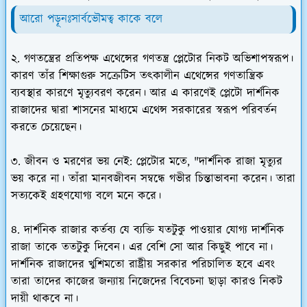
আরো পড়ূনঃসার্বভৌমত্ব কাকে বলে
২. গণতন্ত্রের প্রতিপক্ষ এথেন্সের গণতন্ত্র প্লেটোর নিকট অভিশাপস্বরূপ।
কারণ তাঁর শিক্ষাগুরু সক্রেটিস তৎকালীন এথেন্সের গণতান্ত্রিক
ব্যবস্থার কারণে মৃত্যুবরণ করেন। আর এ কারণেই প্লেটো দার্শনিক
রাজাদের দ্বারা শাসনের মাধ্যমে এথেন্স সরকারের স্বরূপ পরিবর্তন
করতে চেয়েছেন।
৩. জীবন ও মরণের ভয় নেই: প্লেটোর মতে, "দার্শনিক রাজা মৃত্যুর
ভয় করে না। তাঁরা মানবজীবন সম্বন্ধে গভীর চিন্তাভাবনা করেন। তারা
সত্যকেই গ্রহণযোগ্য বলে মনে করে।
৪. দার্শনিক রাজার কর্তব্য যে ব্যক্তি যতটুকু পাওয়ার যোগ্য দার্শনিক
রাজা তাকে ততটুকু দিবেন। এর বেশি সো আর কিছুই পাবে না।
দার্শনিক রাজাদের খুশিমতো রাষ্ট্রীয় সরকার পরিচালিত হবে এবং
তারা তাদের কাজের জন্যায় নিজেদের বিবেচনা ছাড়া কারও নিকট
দায়ী থাকবে না।