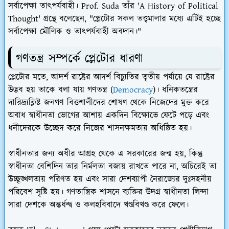
সর্বাপেক্ষা তাৎপর্যবাহী। Prof. Suda তাঁর 'A History of Political
Thought' গ্রন্থে বলেছেন, "প্লেটোর সকল তত্ত্বমালার মধ্যে এটিই হচ্ছে
সর্বাপেক্ষা মৌলিক ও তাৎপর্যবাহী অবদান।"
গণতন্ত্র সম্পর্কে প্লেটোর ধারণা
প্লেটোর মতে, আদর্শ রাষ্ট্রের আদর্শ বিচ্যুতির তৃতীয় পর্যায়ে যে রাষ্ট্রের
উদ্ভব হয় তাকে বলা যায় গণতন্ত্র (
Democracy
)। ধনিকতন্ত্রের
দারিদ্র্যক্লিষ্ট জনগণ বিত্তশালীদের শোষণ থেকে নিজেদের মুক্ত করে
অবাধ স্বাধীনতা ভোগের আশায় একদিন বিক্ষোভে ফেটে পড়ে এবং
ধনীদেরকে উচ্ছেদ করে নিজের শাসনক্ষমতায় অধিষ্ঠিত হয়।
স্বাধীনতার জন্য অধীর আগ্রহ থেকে এ সরকারের জন্ম হয়, কিন্তু
স্বাধীনতা বেশিদিন তার নির্মলতা বজায় রাখতে পারে না, অচিরেই তা
উচ্ছৃঙ্খলতায় পরিণত হয় এবং সারা দেশব্যাপী নৈরাজ্যের দুঃসহনীয়
পরিবেশ সৃষ্টি হয়। গণতান্ত্রিক শাসনে ব্যক্তির উদগ্র স্বাধীনতা লিন্দা
সারা দেশকে অন্তর্ধন্দ্ব ও কলহবিবাদে খণ্ডবিখণ্ড করে ফেলে।