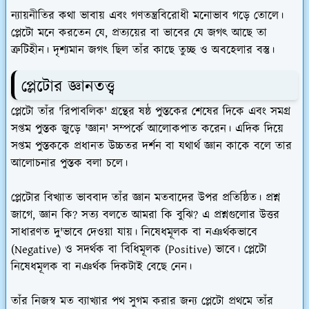
ন্যায়নীতির কথা ভাবায় এবং গণতন্ত্রবিরোধী মনোভাব গড়ে তোলে।
প্লেটো মনে করতেন যে, প্রত্যয়ের বা ভাবের যে জগৎ আছে তা
ত্রুটিহীন। দৃশ্যমান জগৎ ছিল তাঁর কাছে তুচ্ছ ও অবহেলার বস্তু।
প্লেটোর জ্ঞানতত্ত্ব
প্লেটো তাঁর 'রিপাবলিক' গ্রন্থের ষষ্ঠ পুস্তকের শেষের দিকে এবং সমগ্র
সপ্তম পুস্তক জুড়ে 'জ্ঞান' সম্পর্কে আলোকপাত করেন। এদিক দিয়ে
সপ্তম পুস্তককে প্রধানত উচ্চতর দর্শন বা যথার্থ জ্ঞান কাকে বলে তার
আলোচনার পুস্তক বলা চলে।
প্লেটোর বিখ্যাত ভাববাদ তাঁর জ্ঞান মতবাদের উপর প্রতিষ্ঠিত। প্রশ্ন
জাগে, জ্ঞান কি? সত্য বলতে আমরা কি বুঝি? এ প্রশ্নগুলোর উত্তর
সাধারণত দু'ভাবে দেওয়া যায়। নিষেধমূলক বা নঞর্থকভাবে
(Negative) ও সদর্থক বা বিধিমূলক (Positive) ভাবে। প্লেটো
নিষেধমূলক বা নঞর্থক দিকটাই বেছে নেন।
তাঁর নিজস্ব মত ব্যাখ্যার পথ সুগম করার জন্য প্লেটো প্রথমে তাঁর