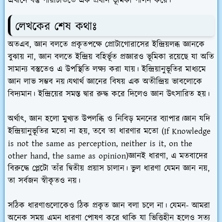
এখানে বস্তু পরিচিতিতে এক প্রধান ভূমিকা পালন করে।
লেখকের শেষ কথাঃ
অতএব, জ্ঞান বলতে প্রকৃতপক্ষে প্রোটাগোরাসের ইন্দ্রিয়লব্ধ জ্ঞানকে
বুঝায় না, জ্ঞান বলতে ইন্দ্রিয় বহির্ভূত প্রজ্ঞারও ভূমিকা রয়েছে যা অতি
সামান্য বস্তুতেও এ উপস্থিতি লক্ষ্য করা যায়। ইন্দ্রিয়ানুভূতির মাধ্যমে
জ্ঞান লাভ সম্ভব নয়।যথার্থ জ্ঞানের বিষয় এক অতীন্দ্রিয় ভাবলোকে
বিদ্যমান। ইন্দ্রিয়ের সমস্ত দ্বার রুদ্ধ করে দিলেও জ্ঞান উৎসারিত হয়।
অর্থাৎ, জ্ঞান হলো মুখ্যত উপলব্ধি ও নিবিড় মননের ব্যাপার।জ্ঞান যদি
ইন্দ্রিয়ানুভূতির মতো না হয়, তবে তা ধারণার মতো (If Knowledge
is not the same as perception, neither is it, on the
other hand, the same as opinion)জ্ঞানই ধারণা, এ মতবাদের
বিরুদ্ধে প্লেটো তাঁর দ্বিতীয় প্রয়াস চালান। ভুল ধারণা যেমন জ্ঞান নয়,
তা সর্বজন স্বীকৃতও নয়।
সঠিক ধারণাগুলোকেও ঠিক প্রকৃত জ্ঞান বলা চলে না। যেমন- আমরা
অনেক সময় এমন ধারণা পোষণ করে থাকি যা ভিত্তিহীন হলেও সত্য