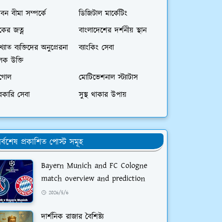
বন বীমা সম্পর্কে
ডিজিটাল মার্কেটিং
বকের জত্ন
বাংলাদেশের দর্শনীয় স্থান
খ্যাত ব্যক্তিদের অনুপ্রেরনা
ব্যাংকিং সেবা
লক উক্তি
ুগোল
মোটিভেশনাল স্ট্যাটাস
রকারি সেবা
সুস্থ থাকার উপায়
র্বশেষ প্রকাশিত পোস্ট সমূহ
Bayern Munich and FC Cologne
match overview and prediction
2026/5/6
দার্শনিক রাজার বৈশিষ্ট্য