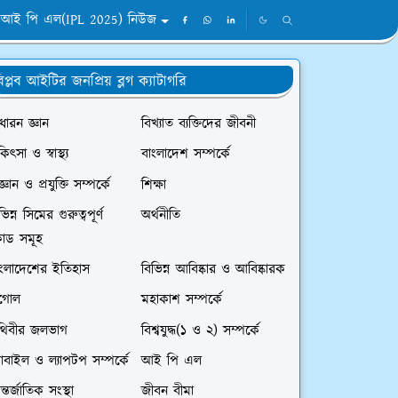
আই পি এল(IPL 2025) নিউজ
িপ্লব আইটির জনপ্রিয় ব্লগ ক্যাটাগরি
ধারন জ্ঞান
বিখ্যাত ব্যক্তিদের জীবনী
কিৎসা ও স্বাস্থ্য
বাংলাদেশ সম্পর্কে
জ্ঞান ও প্রযুক্তি সম্পর্কে
শিক্ষা
ভিন্ন সিমের গুরুত্বপূর্ণ
অর্থনীতি
োড সমূহ
াংলাদেশের ইতিহাস
বিভিন্ন আবিষ্কার ও আবিষ্কারক
ূগোল
মহাকাশ সম্পর্কে
ৃথিবীর জলভাগ
বিশ্বযুদ্ধ(১ ও ২) সম্পর্কে
বাইল ও ল্যাপটপ সম্পর্কে
আই পি এল
্তর্জাতিক সংস্থা
জীবন বীমা