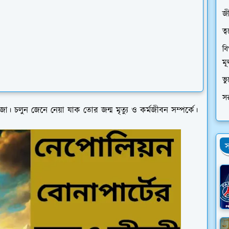
জী
ত্
বি
মূ
ভ
স
। চলুন জেনে নেয়া যাক তোর জন্ম মৃত্যু ও কর্মজীবন সম্পর্কে।
স