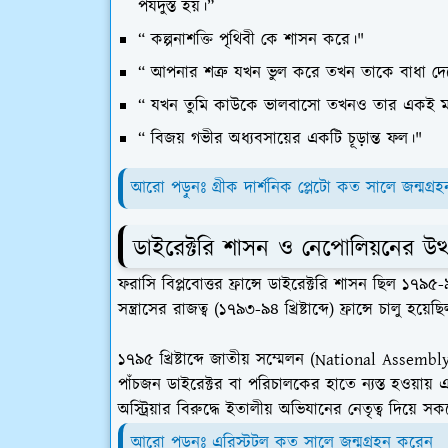
পর্যদুস্ত হয়।”
“ কল্পনাশক্তি পৃথিবী কে শাসন করে।"
“ আপনার শত্রু যখন ভুল করে তখন তাকে বাধা দে
“ যখন তুমি কাউকে ভালবাসো তখনও তার একই ম
“ বিজয় গভীর অধ্যবসায়ের একটি চূড়ান্ত ফল।"
আরো পড়ুনঃ গ্রীক দার্শনিক প্লেটো কত সালে জন্মগ্
ডাইরেক্টরি শাসন ও নেপোলিয়নের উত্
ফরাসি বিপ্লবোত্তর ফ্রান্সে ডাইরেক্টরি শাসন ছিল ১৭৯৫-৯৯ 
সন্ত্রাসের রাজত্ব (১৭৯৩-৯৪ খ্রিষ্টাব্দে) ফ্রান্সে চাল
১৭৯৫ খ্রিষ্টাব্দে জাতীয় সম্মেলন (National Assemb
পাঁচজন ডাইরেক্টর বা পরিচালকের হাতে ন্যস্ত হওয়ায়
অস্ট্রিয়ার বিরুদ্ধে ইতালীয় অভিযানের নেতৃত্ব দিয়ে স
আরো পড়ুনঃ এরিস্টটল কত সালে জন্মগ্রহন করেন