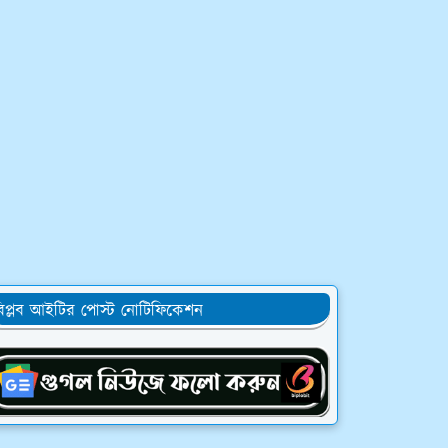
িপ্লব আইটির পোস্ট নোটিফিকেশন