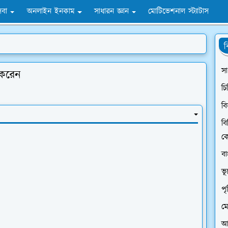
সেবা
অনলাইন ইনকাম
সাধারন জ্ঞান
মোটিভেশনাল স্ট্যাটাস
ব
সা
 করেন
চি
বি
বি
ক
ব
ভ
প
মো
আন