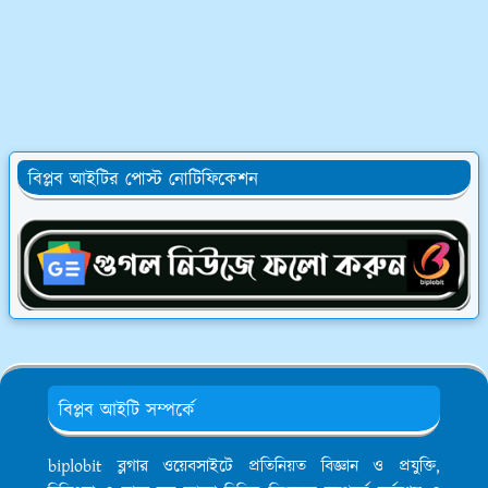
বিপ্লব আইটির পোস্ট নোটিফিকেশন
বিপ্লব আইটি সম্পর্কে
biplobit ব্লগার ওয়েবসাইটে প্রতিনিয়ত বিজ্ঞান ও প্রযুক্তি,